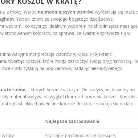
ZORY KOSZUL W KRATĘ?
hodzi z mody. Wśród
najmodniejszych wzorów
wyróżniają się przed
ngham
. Tartan, znany ze swojego bogatego dziedzictwa,
mi wzorami, co czyni go idealnym wyborem na chłodniejsze miesiące
j w stonowanych kolorach, co sprawia, że świetnie sprawdza się w
innowacyjne interpretacje wzorów w kratę. Projektanci
ami, tworząc koszule, które mogą zaskoczyć swoją oryginalnością. N
lowe kratki zyskują na popularności, nadając niespotykanego
 materiałów
, z których koszule są szyte. Od tradycyjnej bawełny po
żdy materiał wpływa na wygląd i komfort noszenia koszuli. Koszule 
, natomiast lekkie bawełniane koszule doskonale nadają się na lato.
Najlepsze zastosowanie
e wzory
Stylizacje na chłodniejsze miesiące,