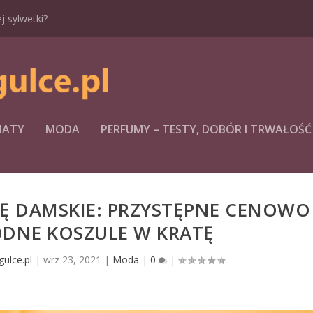
 sylwetki?
MATY
MODA
PERFUMY – TESTY, DOBÓR I TRWAŁOŚĆ
TĘ DAMSKIE: PRZYSTĘPNE CENOWO
ODNE KOSZULE W KRATĘ
ulce.pl
|
wrz 23, 2021
|
Moda
|
0
|