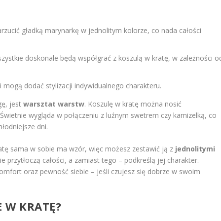
zucić gładką marynarkę w jednolitym kolorze, co nada całości
szystkie doskonale będą współgrać z koszulą w kratę, w zależności o
i mogą dodać stylizacji indywidualnego charakteru.
ę, jest
warsztat warstw
. Koszulę w kratę można nosić
i. Świetnie wygląda w połączeniu z luźnym swetrem czy kamizelką, co
łodniejsze dni.
kratę sama w sobie ma wzór, więc możesz zestawić ją z
jednolitymi
 przytłoczą całości, a zamiast tego – podkreślą jej charakter.
omfort oraz pewność siebie – jeśli czujesz się dobrze w swoim
E W KRATĘ?