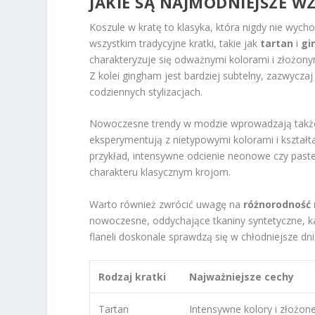
JAKIE SĄ NAJMODNIEJSZE W
Koszule w kratę to klasyka, która nigdy nie wyc
wszystkim tradycyjne kratki, takie jak
tartan
i
gi
charakteryzuje się odważnymi kolorami i złożony
Z kolei gingham jest bardziej subtelny, zazwycza
codziennych stylizacjach.
Nowoczesne trendy w modzie wprowadzają także 
eksperymentują z nietypowymi kolorami i kształt
przykład, intensywne odcienie neonowe czy paste
charakteru klasycznym krojom.
Warto również zwrócić uwagę na
różnorodność
nowoczesne, oddychające tkaniny syntetyczne, ka
flaneli doskonale sprawdzą się w chłodniejsze dni
Rodzaj kratki
Najważniejsze cechy
Tartan
Intensywne kolory i złożon