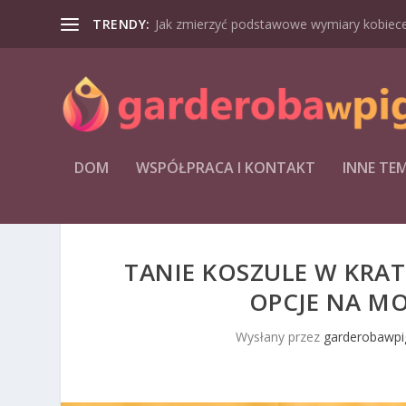
TRENDY:
Jak zmierzyć podstawowe wymiary kobiecej
DOM
WSPÓŁPRACA I KONTAKT
INNE TE
TANIE KOSZULE W KRA
OPCJE NA M
Wysłany przez
garderobawpig