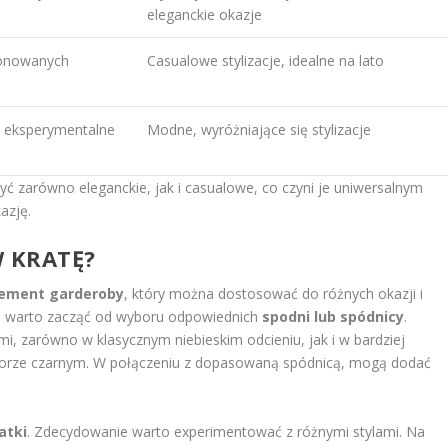
eleganckie okazje
tonowanych
Casualowe stylizacje, idealne na lato
y, eksperymentalne
Modne, wyróżniające się stylizacje
yć zarówno eleganckie, jak i casualowe, co czyni je uniwersalnym
azję.
W KRATĘ?
lement garderoby
, który można dostosować do różnych okazji i
ży, warto zacząć od wyboru odpowiednich
spodni lub spódnicy
.
i, zarówno w klasycznym niebieskim odcieniu, jak i w bardziej
olorze czarnym. W połączeniu z dopasowaną spódnicą, mogą dodać
atki
. Zdecydowanie warto experimentować z różnymi stylami. Na