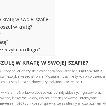
 kratę w swojej szafie?
koszul w kratę?
?
atę?
y służyła na długo?
ULĘ W KRATĘ W SWOJEJ SZAFIE?
 który od lat cieszy się niesłabnącą popularnością.
Łączą w sobie
e są niezwykle wszechstronne. Można je nosić nie tylko na co dzień, al
ich jak spotkania służbowe czy rodzinne uroczystości.
le w kratę można łatwo dopasować do indywidualnych gustów oraz
onowane, klasyczne kolory, czy też bardziej odważne, intensywne
niwersalność tych koszul
sprawia, że są idealnym rozwiązaniem d