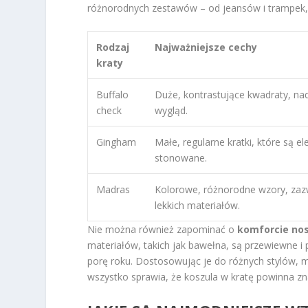
różnorodnych zestawów – od jeansów i trampek, p
Rodzaj
Najważniejsze cechy
kraty
Buffalo
Duże, kontrastujące kwadraty, n
check
wygląd.
Gingham
Małe, regularne kratki, które są el
stonowane.
Madras
Kolorowe, różnorodne wzory, zaz
lekkich materiałów.
Nie można również zapominać o
komforcie no
materiałów, takich jak bawełna, są przewiewne i
porę roku. Dostosowując je do różnych stylów, m
wszystko sprawia, że koszula w kratę powinna zna