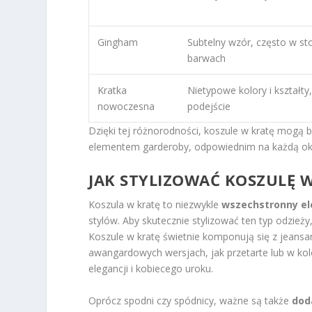
Gingham
Subtelny wzór, często w s
barwach
Kratka
Nietypowe kolory i kształt
nowoczesna
podejście
Dzięki tej różnorodności, koszule w kratę mogą b
elementem garderoby, odpowiednim na każdą ok
JAK STYLIZOWAĆ KOSZULĘ 
Koszula w kratę to niezwykle
wszechstronny e
stylów. Aby skutecznie stylizować ten typ odzie
Koszule w kratę świetnie komponują się z jeansam
awangardowych wersjach, jak przetarte lub w k
elegancji i kobiecego uroku.
Oprócz spodni czy spódnicy, ważne są także
dod