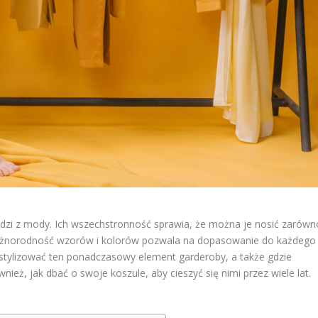
hodzi z mody. Ich wszechstronność sprawia, że można je nosić zarówn
a różnorodność wzorów i kolorów pozwala na dopasowanie do każdego
o stylizować ten ponadczasowy element garderoby, a także gdzie
ież, jak dbać o swoje koszule, aby cieszyć się nimi przez wiele lat.