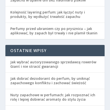
zapachu w upalne dni bez nadmiaru psików
Kolejność layering perfum: jak łączyć nuty i
produkty, by wydłużyć trwałość zapachu
Perfumy przed ubraniem czy po prysznicu – jak
aplikować, by zapach był trwały i nie plamił tkanin
OSTATNIE WPISY
Jak wybrać autoryzowanego sprzedawcę rowerów
Giant i nie stracić gwarancji
Jak dobrać dezodorant do perfum, by uniknąć
zapachowego konfliktu i zachować świeżość
Nuty zapachowe w perfumach: jak rozpoznać ich
rolę i lepiej dobierać aromaty do stylu życia