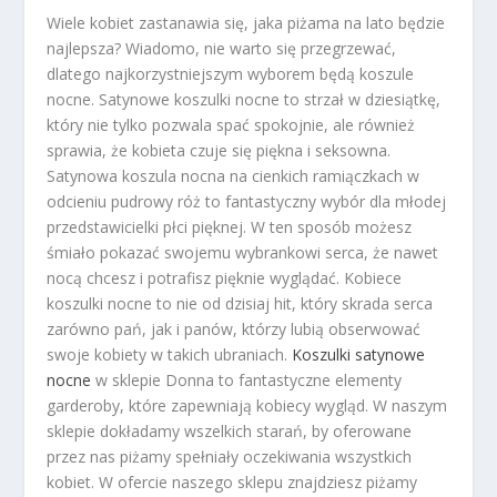
Wiele kobiet zastanawia się, jaka piżama na lato będzie
najlepsza? Wiadomo, nie warto się przegrzewać,
dlatego najkorzystniejszym wyborem będą koszule
nocne. Satynowe koszulki nocne to strzał w dziesiątkę,
który nie tylko pozwala spać spokojnie, ale również
sprawia, że kobieta czuje się piękna i seksowna.
Satynowa koszula nocna na cienkich ramiączkach w
odcieniu pudrowy róż to fantastyczny wybór dla młodej
przedstawicielki płci pięknej. W ten sposób możesz
śmiało pokazać swojemu wybrankowi serca, że nawet
nocą chcesz i potrafisz pięknie wyglądać. Kobiece
koszulki nocne to nie od dzisiaj hit, który skrada serca
zarówno pań, jak i panów, którzy lubią obserwować
swoje kobiety w takich ubraniach.
Koszulki satynowe
nocne
w sklepie Donna to fantastyczne elementy
garderoby, które zapewniają kobiecy wygląd. W naszym
sklepie dokładamy wszelkich starań, by oferowane
przez nas piżamy spełniały oczekiwania wszystkich
kobiet. W ofercie naszego sklepu znajdziesz piżamy