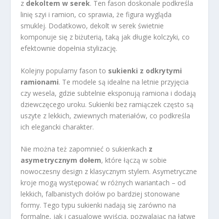
z
dekoltem w serek
. Ten fason doskonale podkreśla
linię szyi i ramion, co sprawia, że figura wygląda
smuklej. Dodatkowo, dekolt w serek świetnie
komponuje się z biżuterią, taką jak długie kolczyki, co
efektownie dopełnia stylizację.
Kolejny popularny fason to
sukienki z odkrytymi
ramionami
. Te modele są idealne na letnie przyjęcia
czy wesela, gdzie subtelnie eksponują ramiona i dodają
dziewczęcego uroku. Sukienki bez ramiączek często są
uszyte z lekkich, zwiewnych materiałów, co podkreśla
ich elegancki charakter.
Nie można też zapomnieć o sukienkach
z
asymetrycznym dołem
, które łączą w sobie
nowoczesny design z klasycznym stylem. Asymetryczne
kroje mogą występować w różnych wariantach – od
lekkich, falbanistych dołów po bardziej stonowane
formy. Tego typu sukienki nadają się zarówno na
formalne, jak i casualowe wyjścia, pozwalając na łatwe