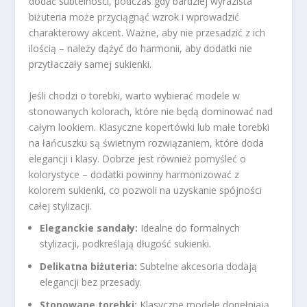
dodać subtelności, podczas gdy bardziej wyrazista
biżuteria może przyciągnąć wzrok i wprowadzić
charakterowy akcent. Ważne, aby nie przesadzić z ich
ilością – należy dążyć do harmonii, aby dodatki nie
przytłaczały samej sukienki.
Jeśli chodzi o torebki, warto wybierać modele w
stonowanych kolorach, które nie będą dominować nad
całym lookiem. Klasyczne kopertówki lub małe torebki
na łańcuszku są świetnym rozwiązaniem, które doda
elegancji i klasy. Dobrze jest również pomyśleć o
kolorystyce – dodatki powinny harmonizować z
kolorem sukienki, co pozwoli na uzyskanie spójności
całej stylizacji.
Eleganckie sandały:
Idealne do formalnych
stylizacji, podkreślają długość sukienki.
Delikatna biżuteria:
Subtelne akcesoria dodają
elegancji bez przesady.
Stonowane torebki:
Klasyczne modele dopełniają