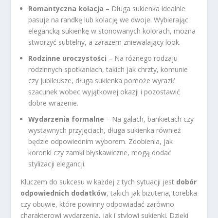
Romantyczna kolacja
– Długa sukienka idealnie
pasuje na randkę lub kolację we dwoje. Wybierając
elegancką sukienkę w stonowanych kolorach, można
stworzyć subtelny, a zarazem zniewalający look.
Rodzinne uroczystości
– Na różnego rodzaju
rodzinnych spotkaniach, takich jak chrzty, komunie
czy jubileusze, długa sukienka pomoże wyrazić
szacunek wobec wyjątkowej okazji i pozostawić
dobre wrażenie.
Wydarzenia formalne
– Na galach, bankietach czy
wystawnych przyjęciach, długa sukienka również
będzie odpowiednim wyborem. Zdobienia, jak
koronki czy zamki błyskawiczne, mogą dodać
stylizacji elegancji.
Kluczem do sukcesu w każdej z tych sytuacji jest
dobór
odpowiednich dodatków
, takich jak biżuteria, torebka
czy obuwie, które powinny odpowiadać zarówno
charakterowi wydarzenia, jak i stylowi sukienki. Dzięki