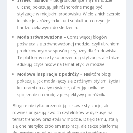
Street fashion
– Blogi skupiające się na modzie
ulicznej pokazują, jak różnorodne mogą być
stylizacje w miejskim środowisku. Wiele z nich czerpie
inspiracje z różnych kultur i subkultur, co czyni je
bardzo ciekawymi do śledzenia.
Moda zrównoważona
– Coraz więcej blogów
poświęca się zrównoważonej modzie, czyli ubraniom
produkowanym w sposób przyjazny dla środowiska.
Te platformy nie tylko prezentują stylizacje, ale także
edukują czytelników na temat etyki w modzie.
Modowe inspiracje z podróży
– Niektóre blogi
pokazują, jak moda łączy się z różnymi stylami życia i
kulturami na całym świecie, oferując unikalne
spojrzenie na modę z perspektywy podróżnika.
Blogi te nie tylko prezentują ciekawe stylizacje, ale
również angażują swoich czytelników w dyskusje na
temat trendów oraz etyki w modzie. Dzięki temu, stają
się one nie tylko źródłem inspiracji, ale także platformą
do wymiany myśli na temat obecnych trendów w