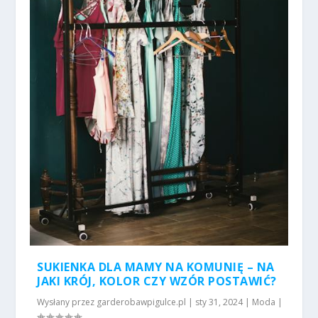
SUKIENKA DLA MAMY NA KOMUNIĘ – NA
JAKI KRÓJ, KOLOR CZY WZÓR POSTAWIĆ?
Wysłany przez
garderobawpigulce.pl
|
sty 31, 2024
|
Moda
|