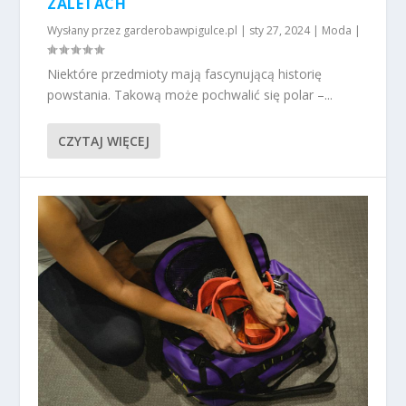
ZALETACH
Wysłany przez
garderobawpigulce.pl
|
sty 27, 2024
|
Moda
|
Niektóre przedmioty mają fascynującą historię
powstania. Takową może pochwalić się polar –...
CZYTAJ WIĘCEJ