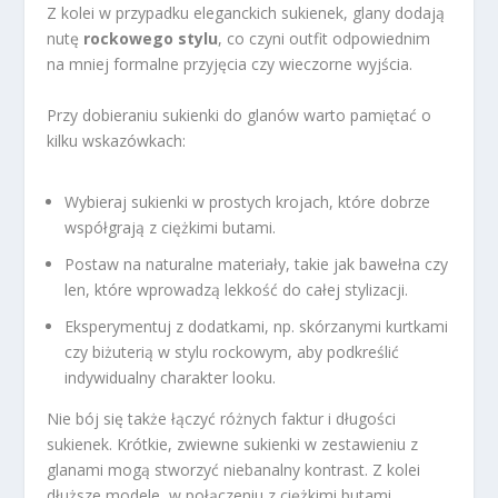
Z kolei w przypadku eleganckich sukienek, glany dodają
nutę
rockowego stylu
, co czyni outfit odpowiednim
na mniej formalne przyjęcia czy wieczorne wyjścia.
Przy dobieraniu sukienki do glanów warto pamiętać o
kilku wskazówkach:
Wybieraj sukienki w prostych krojach, które dobrze
współgrają z ciężkimi butami.
Postaw na naturalne materiały, takie jak bawełna czy
len, które wprowadzą lekkość do całej stylizacji.
Eksperymentuj z dodatkami, np. skórzanymi kurtkami
czy biżuterią w stylu rockowym, aby podkreślić
indywidualny charakter looku.
Nie bój się także łączyć różnych faktur i długości
sukienek. Krótkie, zwiewne sukienki w zestawieniu z
glanami mogą stworzyć niebanalny kontrast. Z kolei
dłuższe modele, w połączeniu z ciężkimi butami,