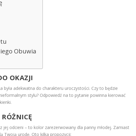
ę
łtu
iego Obuwia
O OKAZJI
a była adekwatna do charakteru uroczystości. Czy to będzie
 nieformalnym stylu? Odpowiedź na to pytanie powinna kierować
ienki.
I RÓŻNICĘ
raz jej odcieni – to kolor zarezerwowany dla panny młodej. Zamiast
ą Twoją urodę. Oto kilka propozycji: