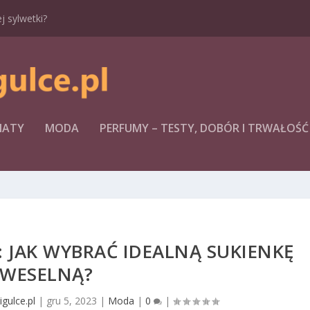
 sylwetki?
MATY
MODA
PERFUMY – TESTY, DOBÓR I TRWAŁOŚĆ
 JAK WYBRAĆ IDEALNĄ SUKIENKĘ
WESELNĄ?
gulce.pl
|
gru 5, 2023
|
Moda
|
0
|