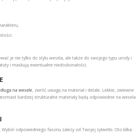
harakteru,
stości.
wać je nie tylko do stylu wesela, ale także do swojego typu urody i
 atuty i maskują ewentualne niedoskonałości.
E
 długa na wesele
, zwróć uwagę na materiał i detale. Lekkie, zwiewne
 natomiast bardziej strukturalne materiały będą odpowiednie na wesela
I
ty. Wybór odpowiedniego fasonu zależy od Twojej sylwetki. Oto kilka