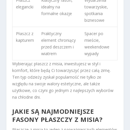
Płaszcz
Klasyczny fason,
Wydarzenia
elegancki
idealny na
towarzyskie,
formalne okazje
spotkania
biznesowe
Płaszcz z
Praktyczny
Spacer po
kapturem
element chroniący
mieście,
przed deszczem i
weekendowe
wiatrem
wypady
Wybierając płaszcz z misia, inwestujesz w styl i
komfort, które będą Ci towarzyszyć przez całą zimę.
Ten typ odzieży zyskał popularność nie tylko ze
względu na swoje walory estetyczne, ale także
użytkowe, co czyni go jednym z najlepszych wyborów
na chłodne dni.
JAKIE SĄ NAJMODNIEJSZE
FASONY PŁASZCZY Z MISIA?
Płaszcze z misia to jeden z najważniejszych elementów