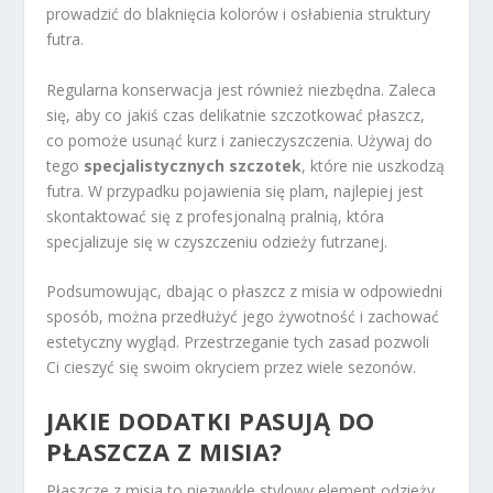
prowadzić do blaknięcia kolorów i osłabienia struktury
futra.
Regularna konserwacja jest również niezbędna. Zaleca
się, aby co jakiś czas delikatnie szczotkować płaszcz,
co pomoże usunąć kurz i zanieczyszczenia. Używaj do
tego
specjalistycznych szczotek
, które nie uszkodzą
futra. W przypadku pojawienia się plam, najlepiej jest
skontaktować się z profesjonalną pralnią, która
specjalizuje się w czyszczeniu odzieży futrzanej.
Podsumowując, dbając o płaszcz z misia w odpowiedni
sposób, można przedłużyć jego żywotność i zachować
estetyczny wygląd. Przestrzeganie tych zasad pozwoli
Ci cieszyć się swoim okryciem przez wiele sezonów.
JAKIE DODATKI PASUJĄ DO
PŁASZCZA Z MISIA?
Płaszcze z misia to niezwykle stylowy element odzieży,