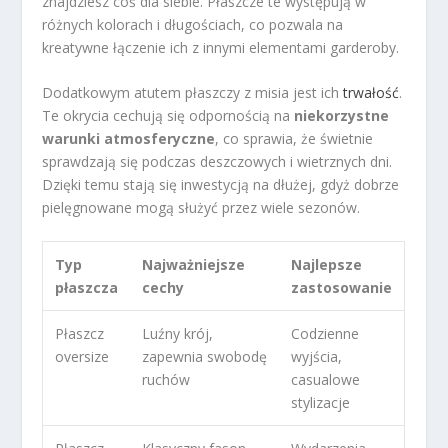
znajdziesz coś dla siebie. Płaszcze te występują w
różnych kolorach i długościach, co pozwala na
kreatywne łączenie ich z innymi elementami garderoby.
Dodatkowym atutem płaszczy z misia jest ich
trwałość
.
Te okrycia cechują się odpornością na
niekorzystne
warunki atmosferyczne
, co sprawia, że świetnie
sprawdzają się podczas deszczowych i wietrznych dni.
Dzięki temu stają się inwestycją na dłużej, gdyż dobrze
pielęgnowane mogą służyć przez wiele sezonów.
Typ
Najważniejsze
Najlepsze
płaszcza
cechy
zastosowanie
Płaszcz
Luźny krój,
Codzienne
oversize
zapewnia swobodę
wyjścia,
ruchów
casualowe
stylizacje