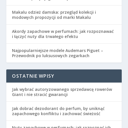
Makalu odzież damska: przegląd kolekcji i
modowych propozycji od marki Makalu
Akordy zapachowe w perfumach: jak rozpoznawać
i łączyć nuty dla trwałego efektu
Najpopularniejsze modele Audemars Piguet –
Przewodnik po luksusowych zegarkach
OSTATNIE WPISY
Jak wybrać autoryzowanego sprzedawcę rowerów
Giant i nie stracić gwarancji
Jak dobrać dezodorant do perfum, by uniknąć
zapachowego konfliktu i zachować świeżość
Nuty zapachowe w perfumach: jak rozpoznać ich