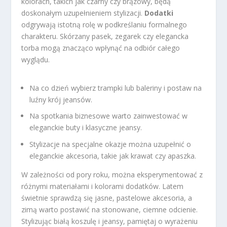
kolorach, takich jak czarny czy brązowy, będą
doskonałym uzupełnieniem stylizacji.
Dodatki
odgrywają istotną rolę w podkreślaniu formalnego
charakteru. Skórzany pasek, zegarek czy elegancka
torba mogą znacząco wpłynąć na odbiór całego
wyglądu.
Na co dzień wybierz trampki lub baleriny i postaw na
luźny krój jeansów.
Na spotkania biznesowe warto zainwestować w
eleganckie buty i klasyczne jeansy.
Stylizacje na specjalne okazje można uzupełnić o
eleganckie akcesoria, takie jak krawat czy apaszka.
W zależności od pory roku, można eksperymentować z
różnymi materiałami i kolorami dodatków. Latem
świetnie sprawdzą się jasne, pastelowe akcesoria, a
zimą warto postawić na stonowane, ciemne odcienie.
Stylizując białą koszulę i jeansy, pamiętaj o wyrażeniu