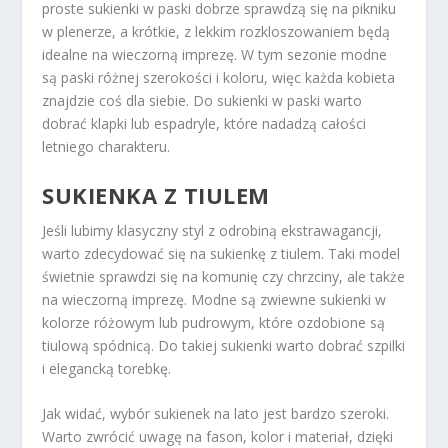
proste sukienki w paski dobrze sprawdzą się na pikniku
w plenerze, a krótkie, z lekkim rozkloszowaniem będą
idealne na wieczorną imprezę. W tym sezonie modne
są paski różnej szerokości i koloru, więc każda kobieta
znajdzie coś dla siebie. Do sukienki w paski warto
dobrać klapki lub espadryle, które nadadzą całości
letniego charakteru.
SUKIENKA Z TIULEM
Jeśli lubimy klasyczny styl z odrobiną ekstrawagancji,
warto zdecydować się na sukienkę z tiulem. Taki model
świetnie sprawdzi się na komunię czy chrzciny, ale także
na wieczorną imprezę. Modne są zwiewne sukienki w
kolorze różowym lub pudrowym, które ozdobione są
tiulową spódnicą. Do takiej sukienki warto dobrać szpilki
i elegancką torebkę.
Jak widać, wybór sukienek na lato jest bardzo szeroki.
Warto zwrócić uwagę na fason, kolor i materiał, dzięki