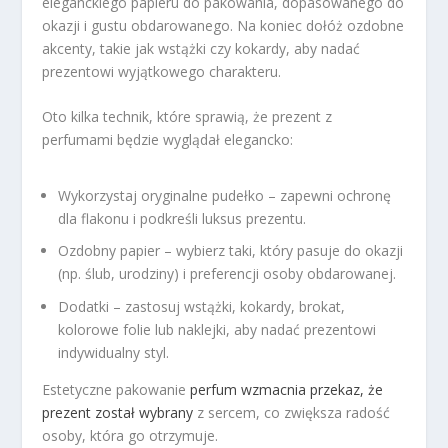
eleganckiego papieru do pakowania, dopasowanego do
okazji i gustu obdarowanego. Na koniec dołóż ozdobne
akcenty, takie jak wstążki czy kokardy, aby nadać
prezentowi wyjątkowego charakteru.
Oto kilka technik, które sprawią, że prezent z
perfumami będzie wyglądał elegancko:
Wykorzystaj oryginalne pudełko – zapewni ochronę
dla flakonu i podkreśli luksus prezentu.
Ozdobny papier – wybierz taki, który pasuje do okazji
(np. ślub, urodziny) i preferencji osoby obdarowanej.
Dodatki – zastosuj wstążki, kokardy, brokat,
kolorowe folie lub naklejki, aby nadać prezentowi
indywidualny styl.
Estetyczne pakowanie
perfum wzmacnia przekaz, że
prezent został wybrany
z sercem, co zwiększa radość
osoby, która go otrzymuje.