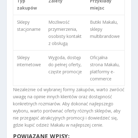
Typ
Zalety
Przykłady
zakupów
miejsc
Sklepy
Możliwość
Butiki Makalu,
stacjonarne
przymierzenia,
sklepy
osobisty kontakt
multibrandowe
z obsługą
Sklepy
Wygoda, dostęp
Oficjalna
internetowe
do pełnej oferty,
strona Makalu,
częste promocje
platformy e-
commerce
Niezależnie od wybranej formy zakupów, warto zwrócić
uwagę na opinie innych klientów oraz dostępność
konkretnych rozmiarów. Aby dokonać najlepszego
wyboru, warto porównać oferty różnych sklepów, aby
nie przegapić atrakcyjnych promocji i dowiedzieć się,
gdzie kupić odzież Makalu w najlepszej cenie.
POWIĄZANE WPISY: