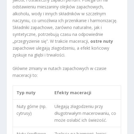
odstawieniu mieszaniny olejków zapachowych,
alkoholu, wody i innych składników w szczelnym
naczyniu, co umożliwia ich przenikanie i harmonizację.
Składniki zapachowe, zarówno naturalne, jak i
syntetyczne, potrzebują czasu na odpowiednie
„przegryzienie się”. W trakcie maceracji,
ostre nuty
zapachowe ulegają złagodzeniu, a efekt końcowy
zyskuje na głębi i trwałości.
Główne zmiany w nutach zapachowych w czasie
maceracji to:
Typ nuty
Efekty maceracji
Nuty górne (np.
Ulegają złagodzeniu przy
cytrusy)
długotrwałym macerowaniu, co
może osłabić ich świeżość.
Nuty środkowe
Zyskują na harmonii, lepiej