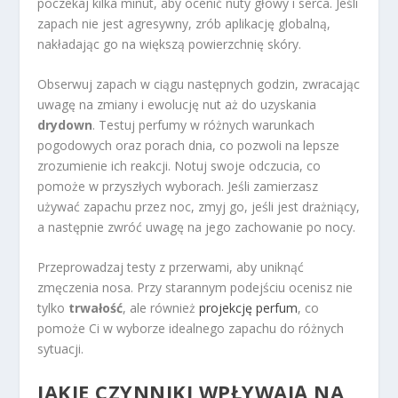
poczekaj kilka minut, aby ocenić nuty głowy i serca. Jeśli
zapach nie jest agresywny, zrób aplikację globalną,
nakładając go na większą powierzchnię skóry.
Obserwuj zapach w ciągu następnych godzin, zwracając
uwagę na zmiany i ewolucję nut aż do uzyskania
drydown
. Testuj perfumy w różnych warunkach
pogodowych oraz porach dnia, co pozwoli na lepsze
zrozumienie ich reakcji. Notuj swoje odczucia, co
pomoże w przyszłych wyborach. Jeśli zamierzasz
używać zapachu przez noc, zmyj go, jeśli jest drażniący,
a następnie zwróć uwagę na jego zachowanie po nocy.
Przeprowadzaj testy z przerwami, aby uniknąć
zmęczenia nosa. Przy starannym podejściu ocenisz nie
tylko
trwałość
, ale również
projekcję perfum
, co
pomoże Ci w wyborze idealnego zapachu do różnych
sytuacji.
JAKIE CZYNNIKI WPŁYWAJĄ NA