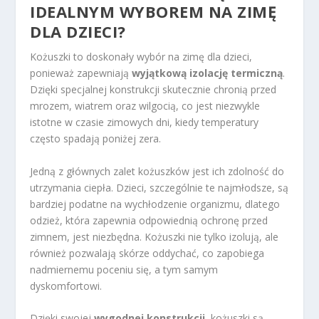
IDEALNYM WYBOREM NA ZIMĘ
DLA DZIECI?
Kożuszki to doskonały wybór na zimę dla dzieci,
ponieważ zapewniają
wyjątkową izolację termiczną
.
Dzięki specjalnej konstrukcji skutecznie chronią przed
mrozem, wiatrem oraz wilgocią, co jest niezwykle
istotne w czasie zimowych dni, kiedy temperatury
często spadają poniżej zera.
Jedną z głównych zalet kożuszków jest ich zdolność do
utrzymania ciepła. Dzieci, szczególnie te najmłodsze, są
bardziej podatne na wychłodzenie organizmu, dlatego
odzież, która zapewnia odpowiednią ochronę przed
zimnem, jest niezbędna. Kożuszki nie tylko izolują, ale
również pozwalają skórze oddychać, co zapobiega
nadmiernemu poceniu się, a tym samym
dyskomfortowi.
Dzięki swojej
wygodnej konstrukcji
, kożuszki są