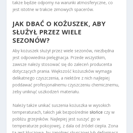
także będzie odporny na warunki atmosferyczne, co
jest istotne w trakcie zimowych spacerów.
JAK DBAĆ O KOŻUSZEK, ABY
SŁUŻYŁ PRZEZ WIELE
SEZONÓW?
Aby kożuszek służył przez wiele sezonów, niezbędna
jest odpowiednia pielęgnacja. Przede wszystkim,
zawsze należy stosować się do zaleceń producenta
dotyczących prania. Większość kożuszków wymaga
delikatnego czyszczenia, a niektóre z nich najlepiej
poddawać profesjonalnemu czyszczeniu chemicznemu,
żeby uniknąć uszkodzeń materiału.
Należy także unikać suszenia kożuszka w wysokich
temperaturach, takich jak bezpośrednie
słońce
czy w
pobliżu grzejników. Najlepiej jest suszyć go w
temperaturze pokojowej, z dala od źródeł ciepła. Zona
ta jest kluczowa, by zapobiec skurczowi lub deformacji